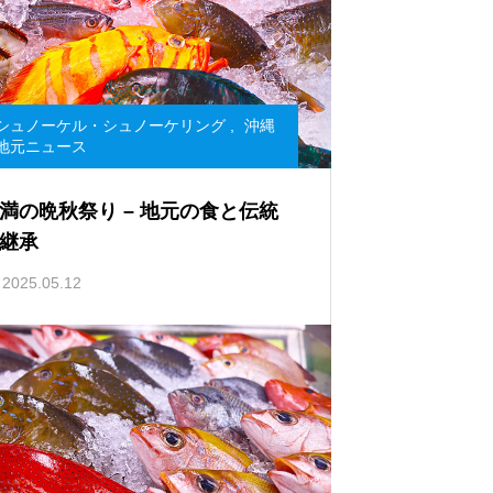
シュノーケル・シュノーケリング
,
沖縄
地元ニュース
満の晩秋祭り – 地元の食と伝統
継承
2025.05.12