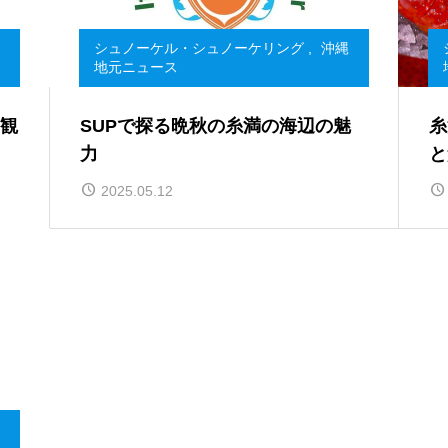
シュノーケル・シュノーケリング
,
沖縄
地元ニュース
観
SUPで探る晩秋の糸満の海辺の魅
糸
力
と
2025.05.12