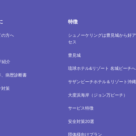
に
特徴
ての方へ
シュノーケリングは豊見城から好ア
セス
豊見城
FF紹介
琉球ホテル&リゾート 名城ビーチへ
年、病歴診断書
サザンビーチホテル＆リゾート沖縄
ナ対策
大度浜海岸（ジョン万ビーチ）
サービス特徴
安全対策20選
団体様向けプラン