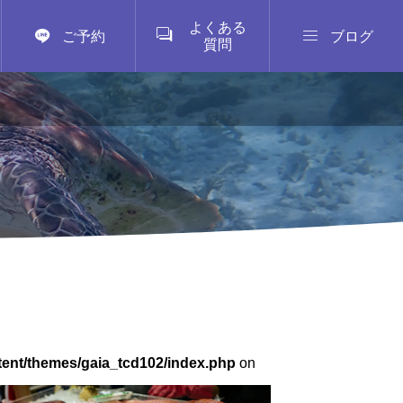
よくある



ご予約
ブログ
質問
tent/themes/gaia_tcd102/index.php
on