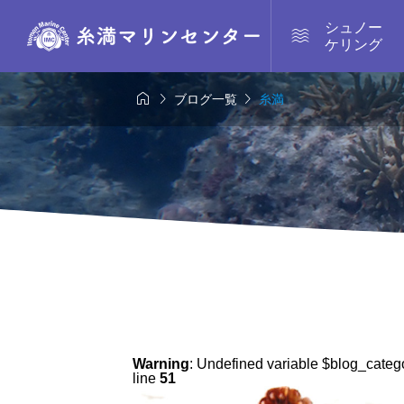
シュノー

ケリング



ブログ一覧
糸満
Warning
: Undefined variable $blog_categ
line
51