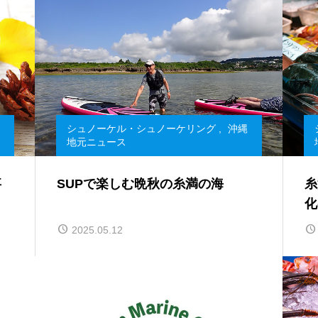
シュノーケル・シュノーケリング
,
沖縄
地元ニュース
事
SUPで楽しむ晩秋の糸満の海
糸
化
2025.05.12