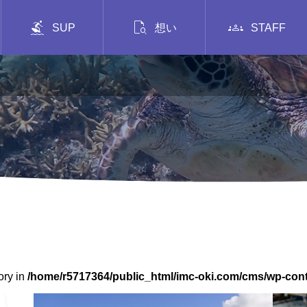



SUP
想い
STAFF
ory in
/home/r5717364/public_html/imc-oki.com/cms/wp-con