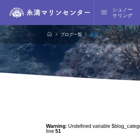
シュノー

ケリング



ブログ一覧
糸満
Warning
: Undefined variable $blog_categ
line
51