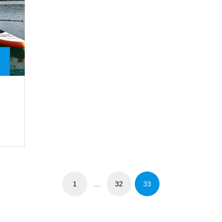
1
…
32
33