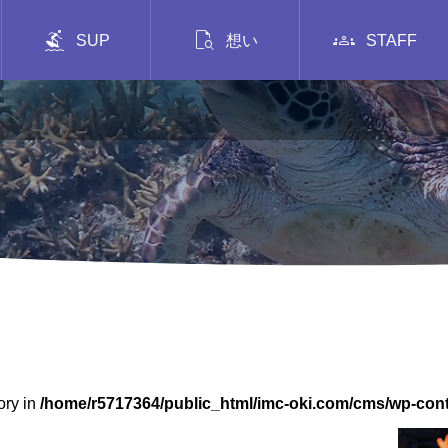



SUP
想い
STAFF
ory in
/home/r5717364/public_html/imc-oki.com/cms/wp-con