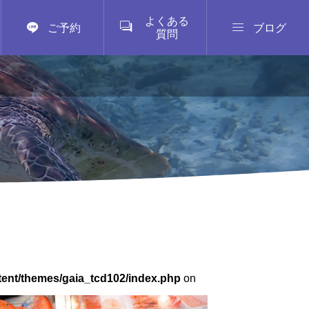
よくある



ご予約
ブログ
質問
tent/themes/gaia_tcd102/index.php
on