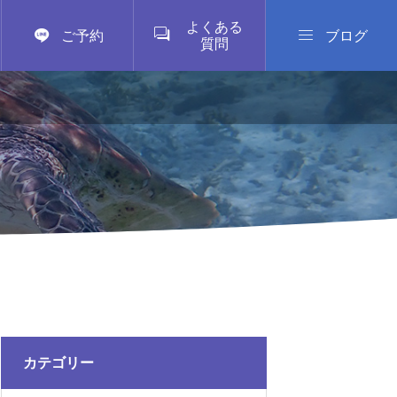
よくある



ご予約
ブログ
質問
カテゴリー