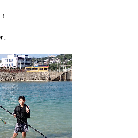
！！
す。