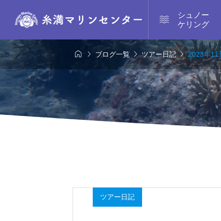
シュノー

ケリング




ブログ一覧
ツアー日記
2023年
ツアー日記