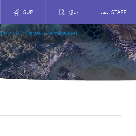



SUP
想い
STAFF
11月ツアー日記【奥武島ビーチで家族SUP】