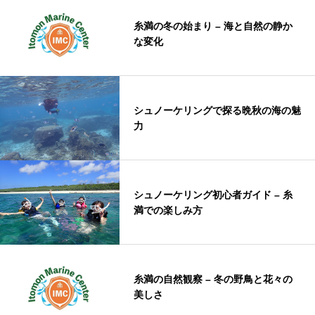
糸満の冬の始まり – 海と自然の静か
な変化
シュノーケリングで探る晩秋の海の魅
力
シュノーケリング初心者ガイド – 糸
満での楽しみ方
糸満の自然観察 – 冬の野鳥と花々の
美しさ