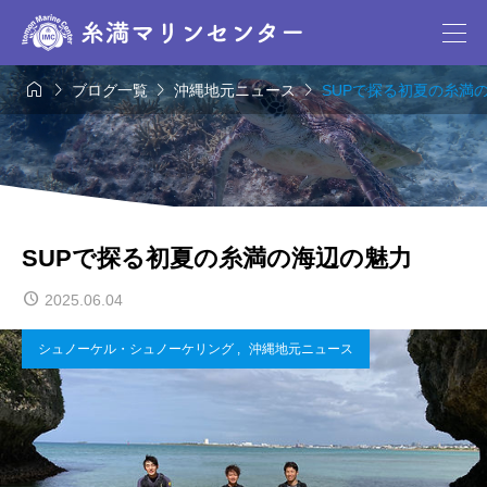




ブログ一覧
沖縄地元ニュース
SUPで探る初夏の糸満
SUPで探る初夏の糸満の海辺の魅力
2025.06.04
シュノーケル・シュノーケリング
,
沖縄地元ニュース