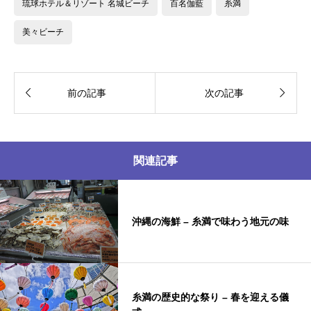
琉球ホテル＆リゾート 名城ビーチ
百名伽藍
糸満
美々ビーチ


前の記事
次の記事
関連記事
沖縄の海鮮 – 糸満で味わう地元の味
糸満の歴史的な祭り – 春を迎える儀