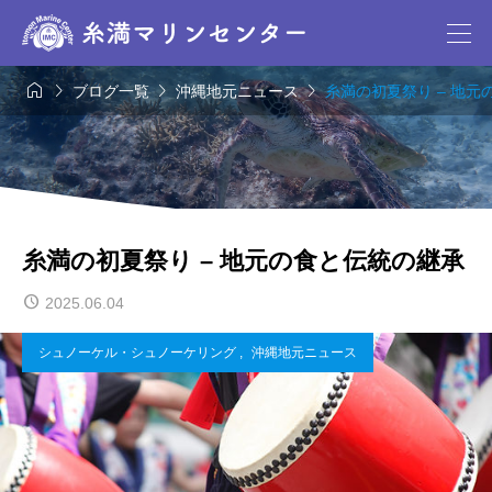




ブログ一覧
沖縄地元ニュース
糸満の初夏祭り – 地
糸満の初夏祭り – 地元の食と伝統の継承
2025.06.04
シュノーケル・シュノーケリング
,
沖縄地元ニュース