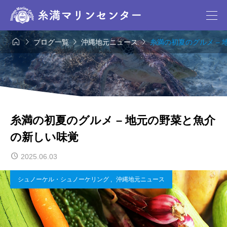




ブログ一覧
沖縄地元ニュース
糸満の初夏のグルメ –
糸満の初夏のグルメ – 地元の野菜と魚介
の新しい味覚
2025.06.03
シュノーケル・シュノーケリング
,
沖縄地元ニュース