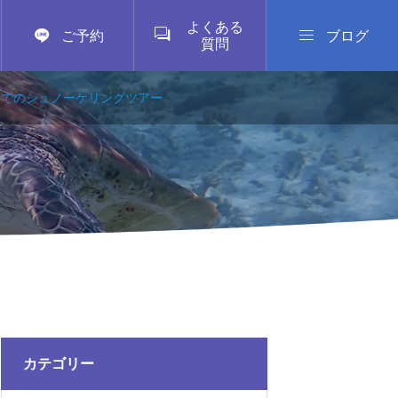
よくある



ご予約
ブログ
質問
チでのシュノーケリングツアー
カテゴリー