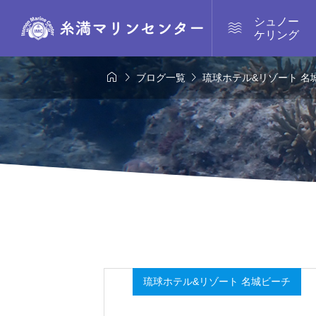
シュノー

ケリング



ブログ一覧
琉球ホテル&リゾート 名
琉球ホテル&リゾート 名城ビーチ