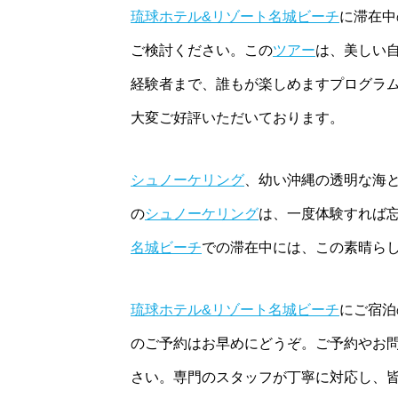
琉球ホテル&リゾート名城ビーチ
に滞在中
ご検討ください。この
ツアー
は、美しい
経験者まで、誰もが楽しめますプログラ
大変ご好評いただいております。
シュノーケリング
、幼い沖縄の透明な海と
の
シュノーケリング
は、一度体験すれば
名城ビーチ
での滞在中には、この素晴ら
琉球ホテル&リゾート名城ビーチ
にご宿泊
のご予約はお早めにどうぞ。ご予約やお
さい。専門のスタッフが丁寧に対応し、