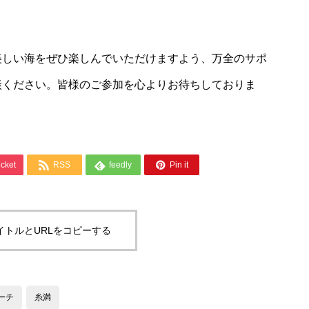
美しい海をぜひ楽しんでいただけますよう、万全のサポ
談ください。皆様のご参加を心よりお待ちしておりま



cket
RSS
feedly
Pin it
イトルとURLをコピーする
ーチ
糸満