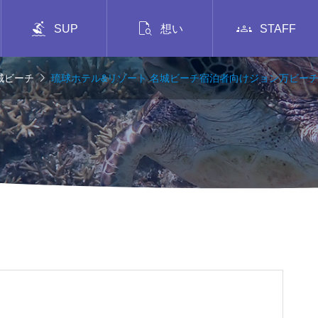



SUP
想い
STAFF

城ビーチ
琉球ホテル&リゾート 名城ビーチ宿泊者向けジョン万ビー