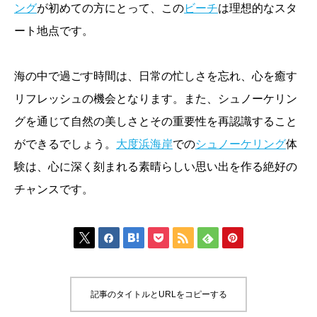
ング
が初めての方にとって、この
ビーチ
は理想的なスタ
ート地点です。
海の中で過ごす時間は、日常の忙しさを忘れ、心を癒す
リフレッシュの機会となります。また、シュノーケリン
グを通じて自然の美しさとその重要性を再認識すること
ができるでしょう。
大度浜海岸
での
シュノーケリング
体
験は、心に深く刻まれる素晴らしい思い出を作る絶好の
チャンスです。







記事のタイトルとURLをコピーする