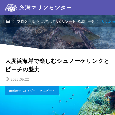




ブログ一覧
琉球ホテル&リゾート 名城ビーチ
大度浜
大度浜海岸で楽しむシュノーケリングと
ビーチの魅力
2025.05.22
琉球ホテル&リゾート 名城ビーチ