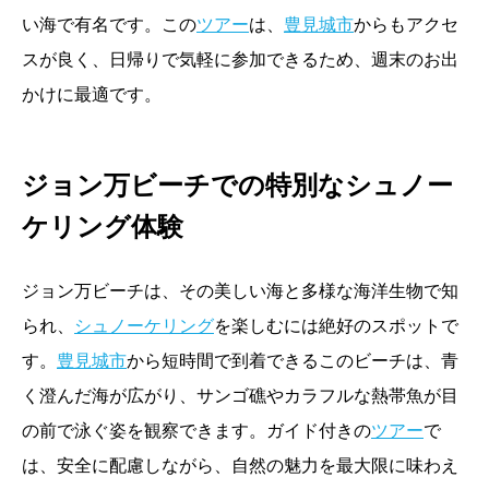
い海で有名です。この
ツアー
は、
豊見城市
からもアクセ
スが良く、日帰りで気軽に参加できるため、週末のお出
かけに最適です。
ジョン万ビーチでの特別なシュノー
ケリング体験
ジョン万ビーチは、その美しい海と多様な海洋生物で知
られ、
シュノーケリング
を楽しむには絶好のスポットで
す。
豊見城市
から短時間で到着できるこのビーチは、青
く澄んだ海が広がり、サンゴ礁やカラフルな熱帯魚が目
の前で泳ぐ姿を観察できます。ガイド付きの
ツアー
で
は、安全に配慮しながら、自然の魅力を最大限に味わえ