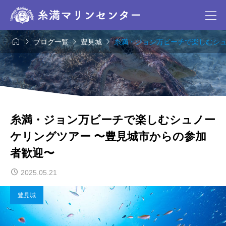




ブログ一覧
豊見城
糸満・ジョン万ビーチで楽しむシュ
糸満・ジョン万ビーチで楽しむシュノー
ケリングツアー 〜豊見城市からの参加
者歓迎〜
2025.05.21
豊見城