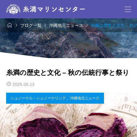




ブログ一覧
沖縄地元ニュース
糸満の歴史と文化 – 
糸満の歴史と文化 – 秋の伝統行事と祭り
2025.05.13
シュノーケル・シュノーケリング
,
沖縄地元ニュース