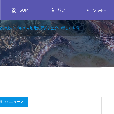



SUP
想い
STAFF
満の晩秋のグルメ – 地元の野菜と魚介の新しい味覚
縄地元ニュース