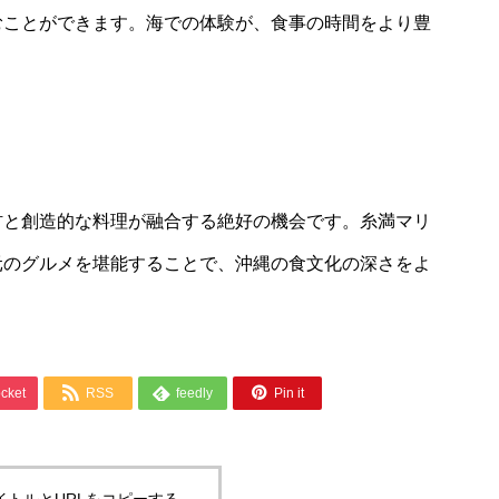
むことができます。海での体験が、食事の時間をより豊
材と創造的な料理が融合する絶好の機会です。糸満マリ
元のグルメを堪能することで、沖縄の食文化の深さをよ



cket
RSS
feedly
Pin it
イトルとURLをコピーする