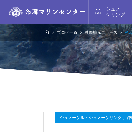
シュノー

ケリング




ブログ一覧
沖縄地元ニュース
糸
シュノーケル・シュノーケリング
,
沖