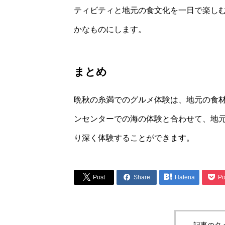
ティビティと地元の食文化を一日で楽し
かなものにします。
まとめ
晩秋の糸満でのグルメ体験は、地元の食
ンセンターでの海の体験と合わせて、地
り深く体験することができます。




Post
Share
Hatena
Po
記事のタ