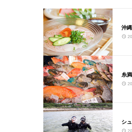
沖縄
20
糸満
20
シュ
20