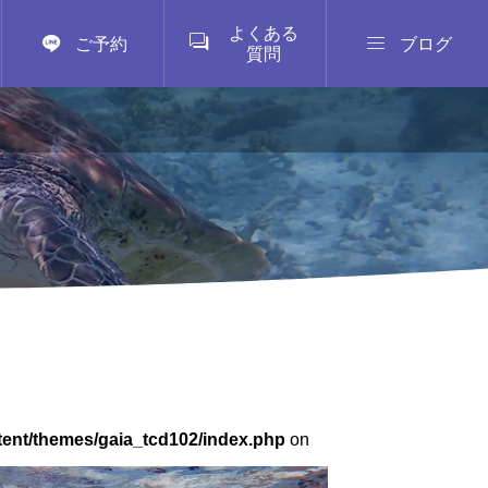
よくある



ご予約
ブログ
質問
tent/themes/gaia_tcd102/index.php
on