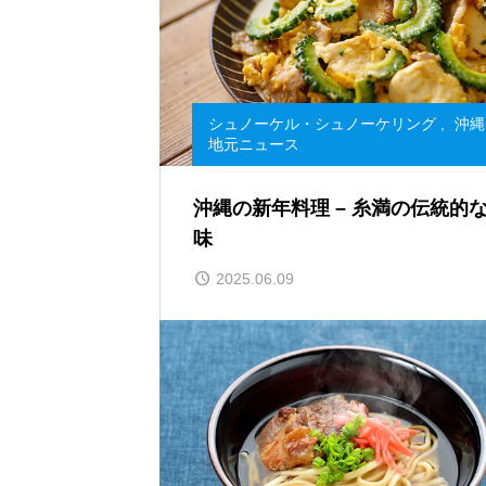
シュノーケル・シュノーケリング
,
沖縄
地元ニュース
沖縄の新年料理 – 糸満の伝統的
味
2025.06.09