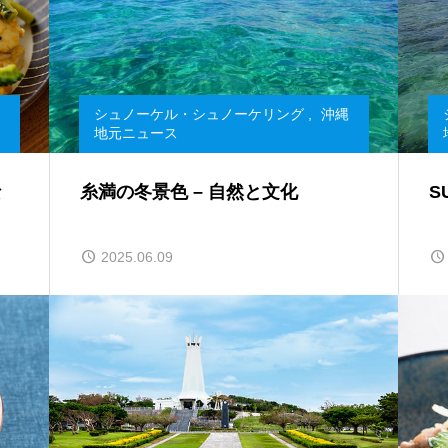
シュノーケル・シュノーケリング
,
沖縄
地元ニュース
な
糸満の冬景色 – 自然と文化
S
2025.06.09