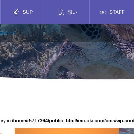



SUP
想い
STAFF
城ビーチ
ory in
/home/r5717364/public_html/imc-oki.com/cms/wp-con