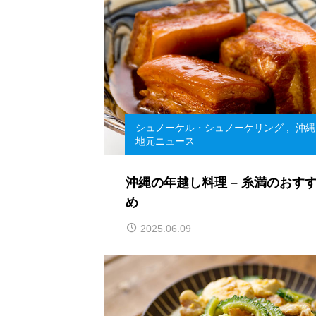
シュノーケル・シュノーケリング
,
沖縄
地元ニュース
沖縄の年越し料理 – 糸満のおす
め
2025.06.09