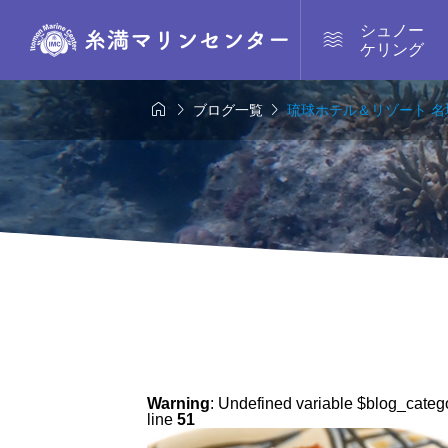
シュノー

ケリング



ブログ一覧
琉球ホテル＆リゾート 名
Warning
: Undefined variable $blog_categ
line
51