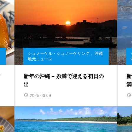
シュノーケル・シュノーケリング
,
沖縄
地元ニュース
す
新年の沖縄 – 糸満で迎える初日の
新
出
満
2025.06.09