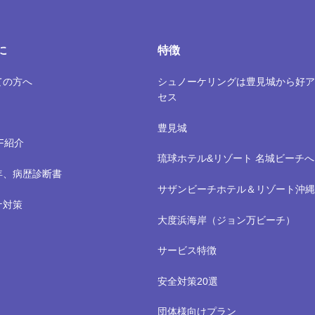
に
特徴
ての方へ
シュノーケリングは豊見城から好ア
セス
豊見城
FF紹介
琉球ホテル&リゾート 名城ビーチへ
年、病歴診断書
サザンビーチホテル＆リゾート沖縄
ナ対策
大度浜海岸（ジョン万ビーチ）
サービス特徴
安全対策20選
団体様向けプラン