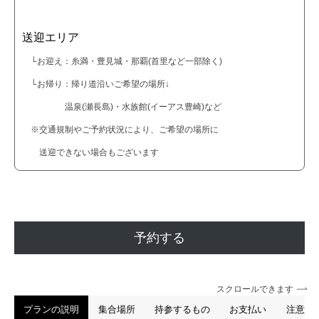
送迎エリア
└お迎え：糸満・豊見城・那覇(首里など一部除く)
└お帰り：帰り道沿いご希望の場所↓
温泉(瀬長島)・水族館(イーアス豊崎)など
※交通規制やご予約状況により、ご希望の場所に
送迎できない場合もございます
予約する
スクロールできます
プランの説明
集合場所
持参するもの
お支払い
注意事