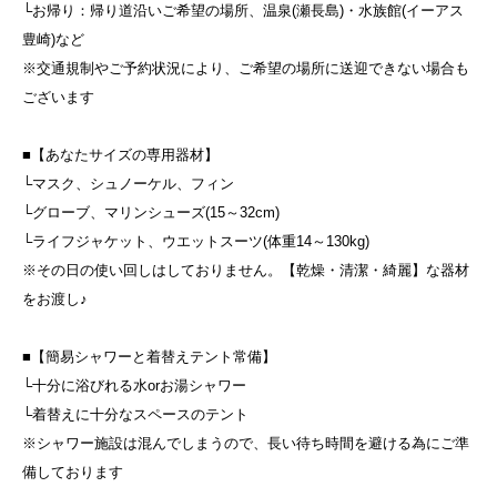
└お帰り：帰り道沿いご希望の場所、温泉(瀬長島)・水族館(イーアス
豊崎)など
※交通規制やご予約状況により、ご希望の場所に送迎できない場合も
ございます
■【あなたサイズの専用器材】
└マスク、シュノーケル、フィン
└グローブ、マリンシューズ(15～32cm)
└ライフジャケット、ウエットスーツ(体重14～130kg)
※その日の使い回しはしておりません。【乾燥・清潔・綺麗】な器材
をお渡し♪
■【簡易シャワーと着替えテント常備】
└十分に浴びれる水orお湯シャワー
└着替えに十分なスペースのテント
※シャワー施設は混んでしまうので、長い待ち時間を避ける為にご準
備しております