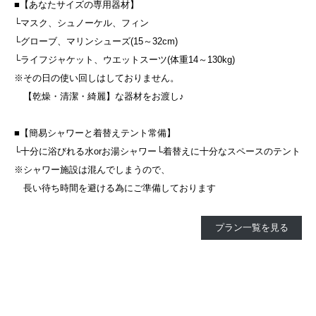
■【あなたサイズの専用器材】
└マスク、シュノーケル、フィン
└グローブ、マリンシューズ(15～32cm)
└ライフジャケット、ウエットスーツ(体重14～130kg)
※その日の使い回しはしておりません。
【乾燥・清潔・綺麗】な器材をお渡し♪
■【簡易シャワーと着替えテント常備】
└十分に浴びれる水orお湯シャワー└着替えに十分なスペースのテント
※シャワー施設は混んでしまうので、
長い待ち時間を避ける為にご準備しております
プラン一覧を見る