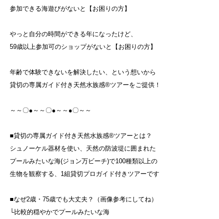
参加できる海遊びがないと【お困りの方】
やっと自分の時間ができる年になったけど、
59歳以上参加可のショップがないと【お困りの方】
年齢で体験できないを解決したい、という想いから
貸切の専属ガイド付き天然水族感®ツアーをご提供！
～～〇●～～〇●～～●〇～～
■貸切の専属ガイド付き天然水族感®ツアーとは？
シュノーケル器材を使い、天然の防波堤に囲まれた
プールみたいな海(ジョン万ビーチ)で100種類以上の
生物を観察する、1組貸切プロガイド付きツアーです
■なぜ2歳・75歳でも大丈夫？（画像参考にしてね）
└比較的穏やかでプールみたいな海