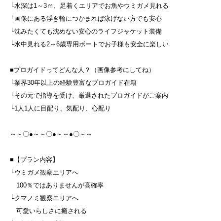
└水深は1～3ｍ、足着くエリアでお魚やウミガメ見れる
└画像にある浮き輪につかまれば泳げない方でも安心
└沈みたくても沈めない安心のライフジャケット装備
└水中見れる2～6歳専用ボートでお子様も安全に楽しい
■プロガイドってどんな人？（画像参考にしてね）
└業界30年以上の経験豊富なプロガイド在籍
└その元で指導を受け、厳選されたプロガイドがご案内
└1人1人に目配り、気配り、心配り
～～〇●～～〇●～～●〇～～
■【プラン内容】
└ウミガメ観察エリアへ
100％ではありませんが高確率
└クマノミ観察エリアへ
可愛いらしさに癒される