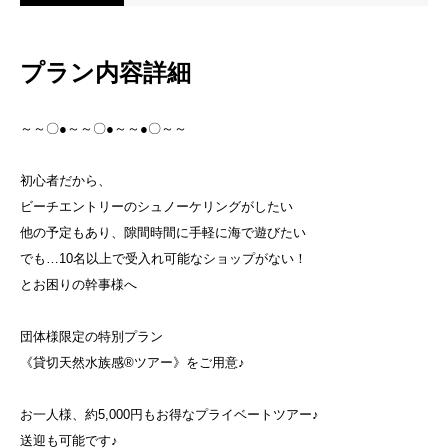
プラン内容詳細
～～〇●～～〇●～～●〇～～
初心者だから、
ビーチエントリーのシュノーケリングがしたい
他の予定もあり、隙間時間に手軽に海で遊びたい
でも…10名以上で受入れ可能なショップがない！
とお困りの幹事様へ
団体様限定の特別プラン
《貸切天然水族感®ツアー》をご用意♪
お一人様、約5,000円もお得なプライベートツアー♪
送迎も可能です♪