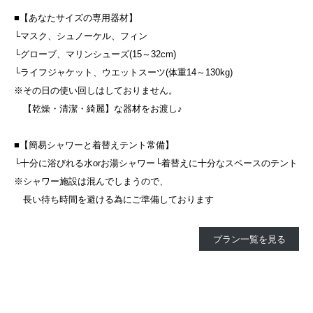
■【あなたサイズの専用器材】
└マスク、シュノーケル、フィン
└グローブ、マリンシューズ(15～32cm)
└ライフジャケット、ウエットスーツ(体重14～130kg)
※その日の使い回しはしておりません。
【乾燥・清潔・綺麗】な器材をお渡し♪
■【簡易シャワーと着替えテント常備】
└十分に浴びれる水orお湯シャワー└着替えに十分なスペースのテント
※シャワー施設は混んでしまうので、
長い待ち時間を避ける為にご準備しております
プラン一覧を見る