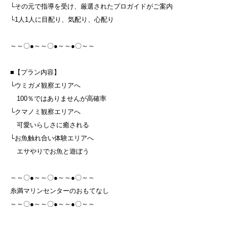
└その元で指導を受け、厳選されたプロガイドがご案内
└1人1人に目配り、気配り、心配り
～～〇●～～〇●～～●〇～～
■【プラン内容】
└ウミガメ観察エリアへ
100％ではありませんが高確率
└クマノミ観察エリアへ
可愛いらしさに癒される
└お魚触れ合い体験エリアへ
エサやりでお魚と遊ぼう
～～〇●～～〇●～～●〇～～
糸満マリンセンターのおもてなし
～～〇●～～〇●～～●〇～～