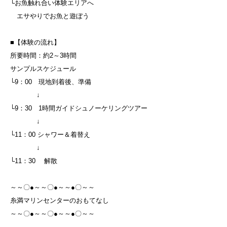
└お魚触れ合い体験エリアへ
エサやりでお魚と遊ぼう
■【体験の流れ】
所要時間：約2～3時間
サンプルスケジュール
└9：00 現地到着後、準備
↓
└9：30 1時間ガイドシュノーケリングツアー
↓
└11：00 シャワー＆着替え
↓
└11：30 解散
～～〇●～～〇●～～●〇～～
糸満マリンセンターのおもてなし
～～〇●～～〇●～～●〇～～