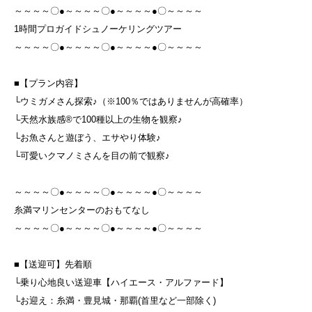
～～～～〇●～～～～〇●～～～～●〇～～～～
1時間プロガイドシュノーケリングツアー
～～～～〇●～～～～〇●～～～～●〇～～～～
■【プラン内容】
└ウミガメさん探索♪（※100％ではありませんが高確率）
└天然水族感®で100種以上の生物を観察♪
└お魚さんと遊ぼう、エサやり体験♪
└可愛いクマノミさんを目の前で観察♪
～～～～〇●～～～～〇●～～～～●〇～～～～
糸満マリンセンターのおもてなし
～～～～〇●～～～～〇●～～～～●〇～～～～
■【送迎可】先着順
└乗り心地良い送迎車【ハイエース・アルファード】
└お迎え：糸満・豊見城・那覇(首里など一部除く)