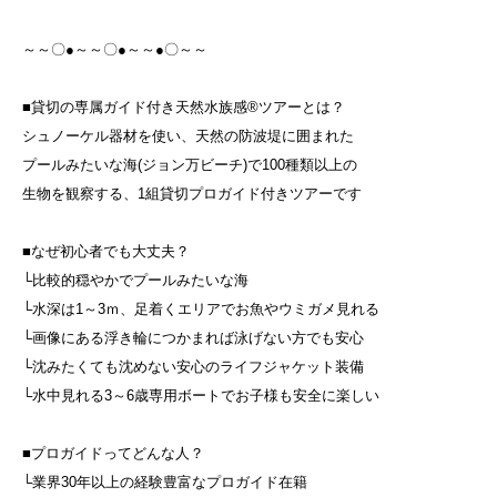
～～〇●～～〇●～～●〇～～
■貸切の専属ガイド付き天然水族感®ツアーとは？
シュノーケル器材を使い、天然の防波堤に囲まれた
プールみたいな海(ジョン万ビーチ)で100種類以上の
生物を観察する、1組貸切プロガイド付きツアーです
■なぜ初心者でも大丈夫？
└比較的穏やかでプールみたいな海
└水深は1～3ｍ、足着くエリアでお魚やウミガメ見れる
└画像にある浮き輪につかまれば泳げない方でも安心
└沈みたくても沈めない安心のライフジャケット装備
└水中見れる3～6歳専用ボートでお子様も安全に楽しい
■プロガイドってどんな人？
└業界30年以上の経験豊富なプロガイド在籍