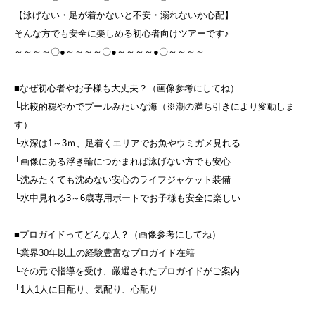
【泳げない・足が着かないと不安・溺れないか心配】
そんな方でも安全に楽しめる初心者向けツアーです♪
～～～～〇●～～～～〇●～～～～●〇～～～～
■なぜ初心者やお子様も大丈夫？（画像参考にしてね）
└比較的穏やかでプールみたいな海（※潮の満ち引きにより変動しま
す）
└水深は1～3ｍ、足着くエリアでお魚やウミガメ見れる
└画像にある浮き輪につかまれば泳げない方でも安心
└沈みたくても沈めない安心のライフジャケット装備
└水中見れる3～6歳専用ボートでお子様も安全に楽しい
■プロガイドってどんな人？（画像参考にしてね）
└業界30年以上の経験豊富なプロガイド在籍
└その元で指導を受け、厳選されたプロガイドがご案内
└1人1人に目配り、気配り、心配り