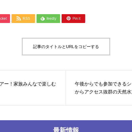



cket
RSS
feedly
Pin it
記事のタイトルとURLをコピーする
アー！家族みんなで楽しむ
午後からでも参加できるシ
からアクセス抜群の天然水
最新情報