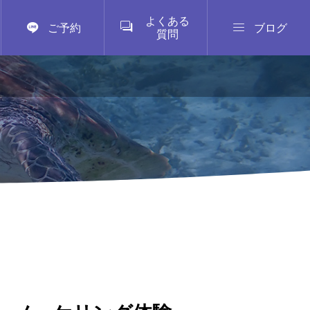
よくある



ご予約
ブログ
質問