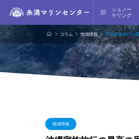
シュノー

ケリング




コラム
地域情報
沖縄家族旅行の
地域情報