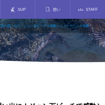



SUP
想い
STAFF
最高の思い出に！ジョン万ビーチで感動シュノーケリング体験