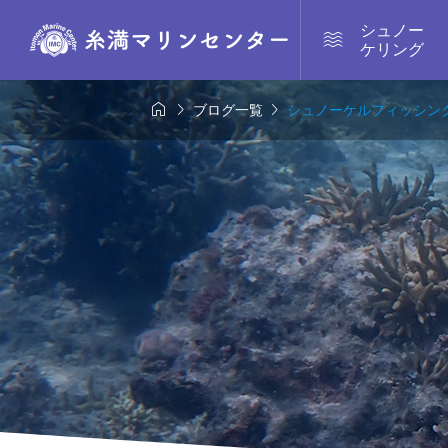
シュノー

ケリング



ブログ一覧
シュノーケルフィッシン