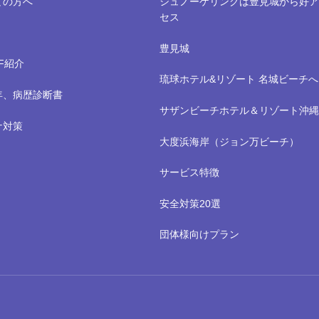
ての方へ
シュノーケリングは豊見城から好ア
セス
豊見城
FF紹介
琉球ホテル&リゾート 名城ビーチへ
年、病歴診断書
サザンビーチホテル＆リゾート沖縄
ナ対策
大度浜海岸（ジョン万ビーチ）
サービス特徴
安全対策20選
団体様向けプラン