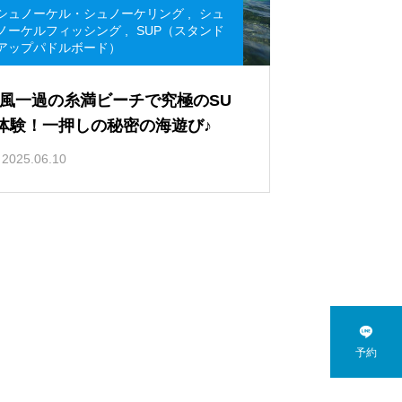
シュノーケル・シュノーケリング
,
シュ
ノーケルフィッシング
,
SUP（スタンド
アップパドルボード）
風一過の糸満ビーチで究極のSU
体験！一押しの秘密の海遊び♪
2025.06.10

予約