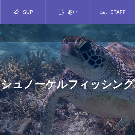



SUP
想い
STAFF
グ
シュノーケルフィッシング