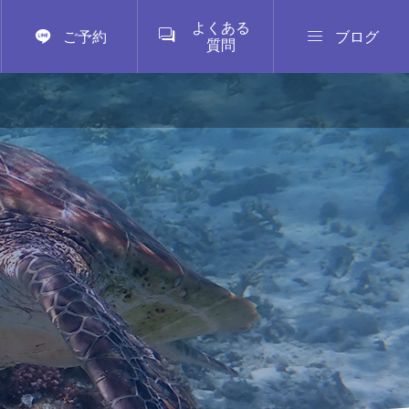
よくある



ご予約
ブログ
質問