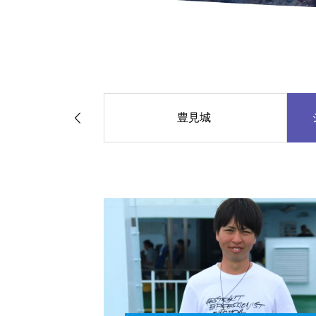

リゾート 名城ビー
豊見城
チ