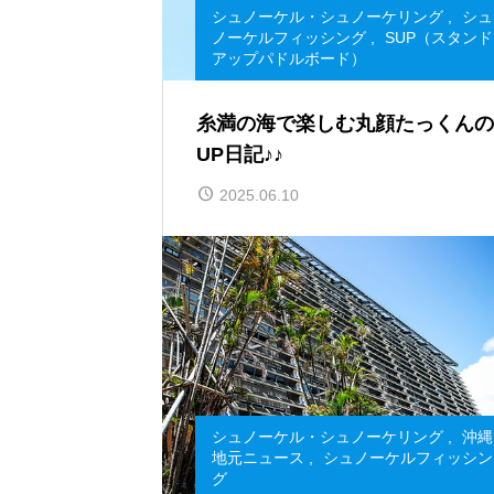
シュノーケル・シュノーケリング
,
シュ
ノーケルフィッシング
,
SUP（スタンド
アップパドルボード）
糸満の海で楽しむ丸顔たっくんの
UP日記♪♪
2025.06.10
シュノーケル・シュノーケリング
,
沖縄
地元ニュース
,
シュノーケルフィッシン
グ